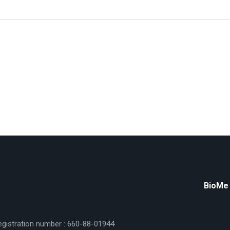
BioMe
egistration number : 660-88-01944