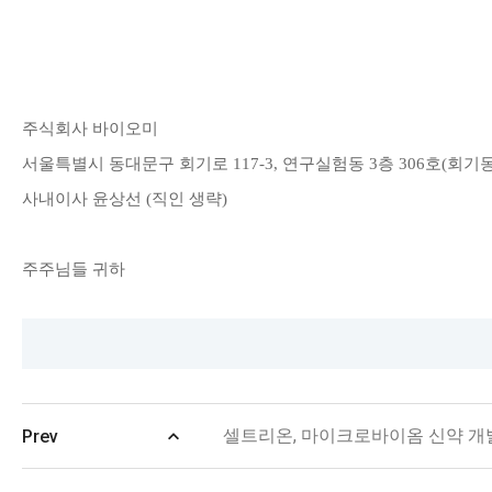
주식회사 바이오미
서울특별시 동대문구 회기로
117-3,
연구실험동
3
층
306
호
(
회기
사내이사 윤상선
(
직인 생략
)
주주님들 귀하
셀트리온, 마이크로바이옴 신약 개
Prev