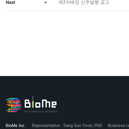
제3자배정 신주발행 공고
Next
BioMe Inc.
Representative : Sang Sun Yoon, PhD
Business r