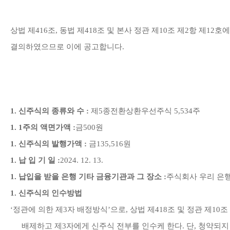
상법 제
416
조
,
동법 제
418
조 및 본사 정관 제
10
조 제
2
항 제
12
호에
결의하였으므로 이에 공고합니다
.
1.
신주식의 종류와 수
:
제
5
종전환상환우선주식
5,534
주
1. 1
주의 액면가액
:
금
500
원
1.
신주식의 발행가액
:
금
135,516
원
1.
납 입 기 일
:
2024. 12. 13.
1.
납입을 받을 은행 기타 금융기관과 그 장소
:
주식회사 우리 은
1.
신주식의 인수방법
‘
정관에 의한 제
3
자 배정방식
’
으로
,
상법 제
418
조 및 정관 제
10
조
배제하고 제
3
자에게 신주식 전부를 인수케 한다
.
단
,
청약되지