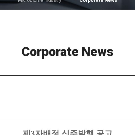
Microbiome Industry
Corporate News
Corporate News
제
3
자배정 신주발행 공고